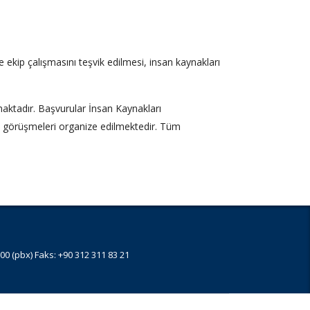
 ekip çalışmasını teşvik edilmesi, insan kaynakları
maktadır. Başvurular İnsan Kaynakları
iş görüşmeleri organize edilmektedir. Tüm
0 (pbx) Faks: +90 312 311 83 21