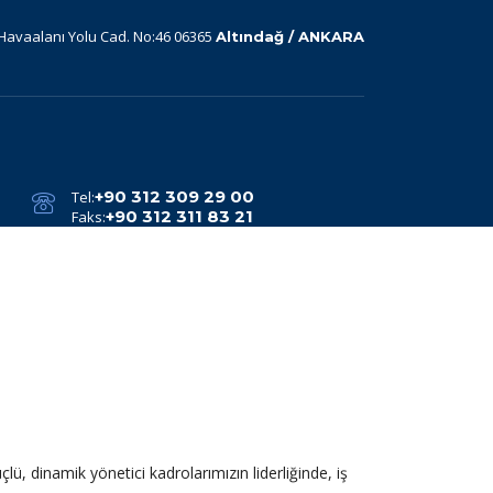
avaalanı Yolu Cad. No:46 06365
Altındağ / ANKARA
+90 312 309 29 00
Tel:
+90 312 311 83 21
Faks:
ü, dinamik yönetici kadrolarımızın liderliğinde, iş