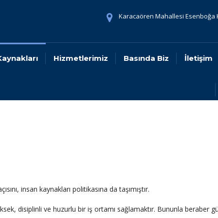
Karacaören Mahallesi Esenboğa H
Kaynakları
Hizmetlerimiz
Basında Biz
İletişim
çısını, insan kaynakları politikasına da taşımıştır.
k, disiplinli ve huzurlu bir iş ortamı sağlamaktır. Bununla beraber güçl