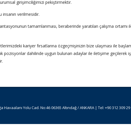
urumsal girişimciliğimizi pekiştirmektir.
 insanın verilmesidir.
oryantasyonunun tamamlanması, beraberinde yaratılan çalışma ortamı ile
lerimizdeki kariyer fırsatlarına özgeçmişinizin bize ulaşması ile başla
 pozisyonlar dahilinde uygun bulunan adaylar ile iletişime geçilerek 
r.
Havaalanı Yolu Cad. No:46 06365 Altındağ / ANKARA | Tel: +90 312 309 29 0