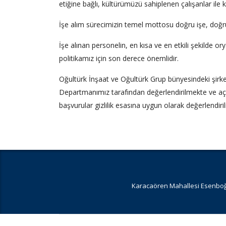
etiğine bağlı, kültürümüzü sahiplenen çalışanlar ile k
İşe alım sürecimizin temel mottosu doğru işe, doğru
İşe alınan personelin, en kısa ve en etkili şekilde 
politikamız için son derece önemlidir.
Oğultürk İnşaat ve Oğultürk Grup bünyesindeki şirket
Departmanımız tarafından değerlendirilmekte ve açık
başvurular gizlilik esasına uygun olarak değerlendirili
Karacaören Mahallesi Esenboğa 