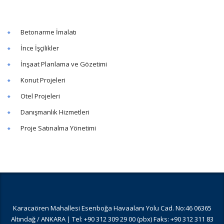
Betonarme İmalatı
İnce İşçilikler
İnşaat Planlama ve Gözetimi
Konut Projeleri
Otel Projeleri
Danışmanlık Hizmetleri
Proje Satınalma Yönetimi
Karacaören Mahallesi Esenboğa Havaalanı Yolu Cad. No:46 06365
Altındağ / ANKARA | Tel: +90 312 309 29 00 (pbx) Faks: +90 312 311 83