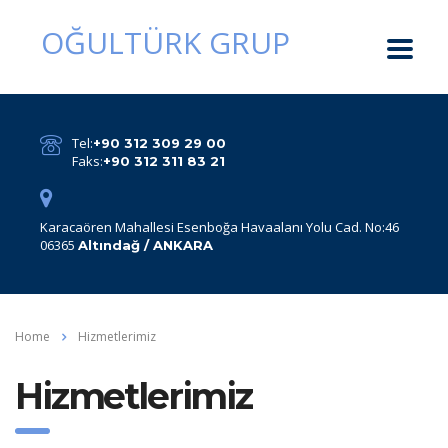
OĞULTÜRK GRUP
Tel:
+90 312 309 29 00
Faks:
+90 312 311 83 21
Karacaören Mahallesi Esenboğa Havaalanı Yolu Cad. No:46
06365
Altındağ / ANKARA
Home
Hizmetlerimiz
Hizmetlerimiz